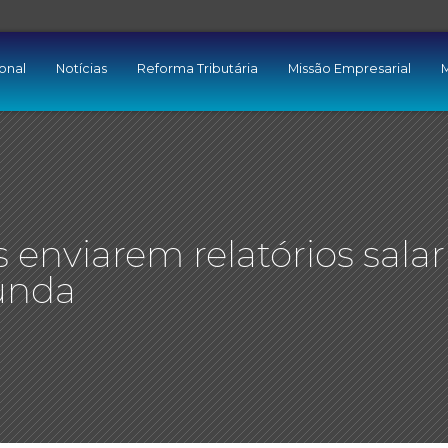
ional
Notícias
Reforma Tributária
Missão Empresarial
M
enviarem relatórios salar
unda