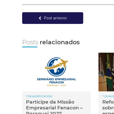
Post anterior
Posts
relacionados
7 DE AGOSTO DE 2026
7 DE AGO
Participe da Missão
Refo
Empresarial Fenacon –
sobr
Paraguai 2027
espe