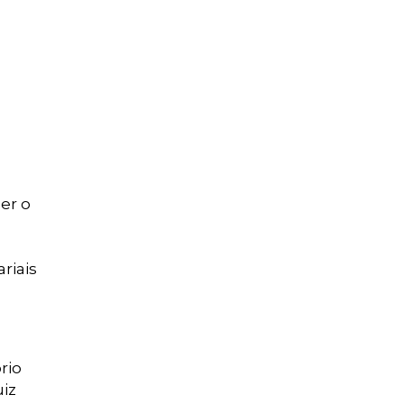
er o
riais
rio
uiz