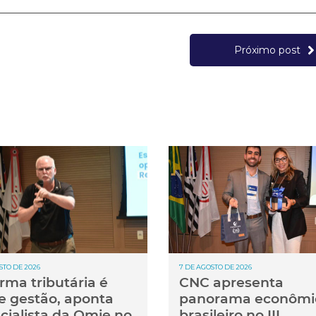
Próximo post
STO DE 2026
7 DE AGOSTO DE 2026
rma tributária é
CNC apresenta
e gestão, aponta
panorama econômi
cialista da Omie no
brasileiro no III