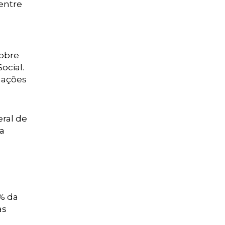
 entre
obre
ocial.
mações
eral de
a
% da
as