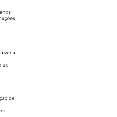
danos
rmações
rizar a
a as
ação de
ns.