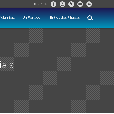
CONTATOS
ultimídia
UniFenacon
Entidades Filiadas
iais