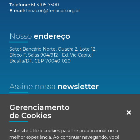
Telefone:
61 3105-7500
E-mail:
fenacon@fenacon.org.br
Nosso
endereço
Setor Bancário Norte, Quadra 2, Lote 12,
Bloco F, Salas 904/912 - Ed. Via Capital
Brasília/DF, CEP 70040-020
Assine nossa
newsletter
Nome*
Gerenciamento
de Cookies
Email*
Este site utiliza cookies para lhe proporcionar uma
Concordo em receber comunicações da Fenacon.
melhor experiência. Ao continuar navegando, você