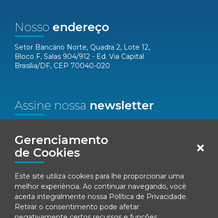
Nosso
endereço
Setor Bancário Norte, Quadra 2, Lote 12,
Bloco F, Salas 904/912 - Ed. Via Capital
Brasília/DF, CEP 70040-020
Assine nossa
newsletter
Nome*
Gerenciamento
de Cookies
Email*
Este site utiliza cookies para lhe proporcionar uma
Concordo em receber comunicações da Fenacon.
melhor experiência. Ao continuar navegando, você
aceita integralmente nossa
Política de Privacidade
.
Cadastrar
Retirar o consentimento pode afetar
negativamente certos recursos e funções.