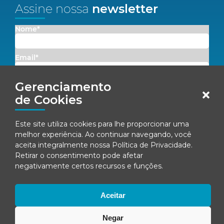
Assine nossa
newsletter
Nome*
Email*
Gerenciamento
Concordo em receber comunicações da Fenacon.
de Cookies
Cadastrar
Este site utiliza cookies para lhe proporcionar uma
melhor experiência. Ao continuar navegando, você
Ao se inscrever, você concorda com nossa
Política de Privacidade
aceita integralmente nossa
Política de Privacidade
.
Retirar o consentimento pode afetar
negativamente certos recursos e funções.
© Fenacon 2026
Todos os direitos reservados.
Aceitar
Política de privacidade
Negar