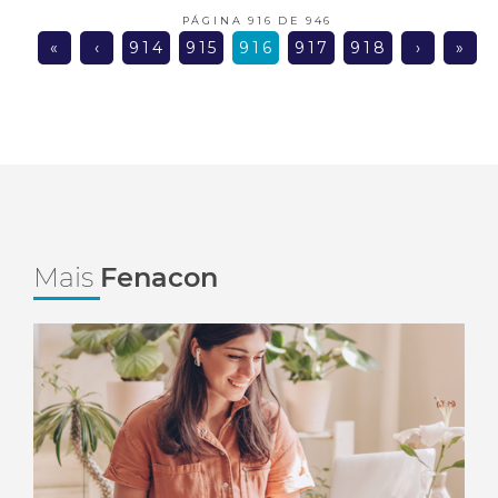
PÁGINA 916 DE 946
«
‹
914
915
916
917
918
›
»
Mais
Fenacon