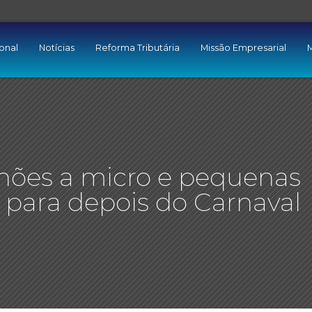
ional
Notícias
Reforma Tributária
Missão Empresarial
M
lhões a micro e pequenas
 para depois do Carnaval