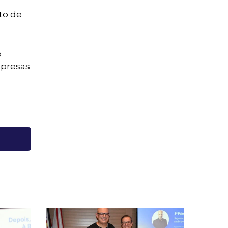
to de
o
mpresas