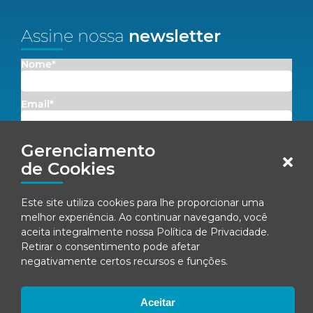
Assine nossa
newsletter
Nome*
Email*
Concordo em receber comunicações da Fenacon.
Gerenciamento
de Cookies
Cadastrar
Este site utiliza cookies para lhe proporcionar uma
Ao se inscrever, você concorda com nossa
Política de Privacidade
melhor experiência. Ao continuar navegando, você
aceita integralmente nossa
Política de Privacidade
.
Retirar o consentimento pode afetar
negativamente certos recursos e funções.
© Fenacon 2026
Todos os direitos reservados.
Política de privacidade
Aceitar