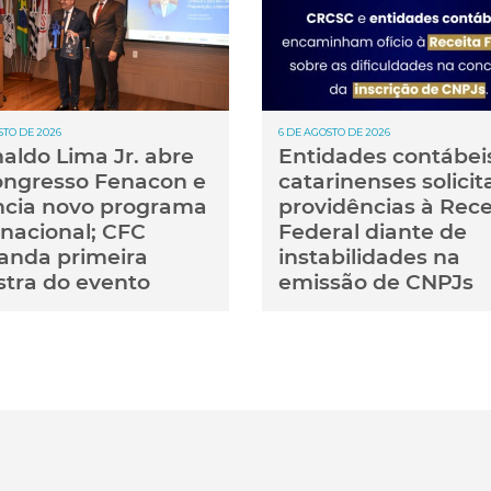
STO DE 2026
6 DE AGOSTO DE 2026
aldo Lima Jr. abre
Entidades contábei
Congresso Fenacon e
catarinenses solici
cia novo programa
providências à Rece
rnacional; CFC
Federal diante de
nda primeira
instabilidades na
stra do evento
emissão de CNPJs