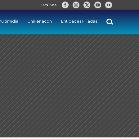
CONTATOS
ultimídia
UniFenacon
Entidades Filiadas