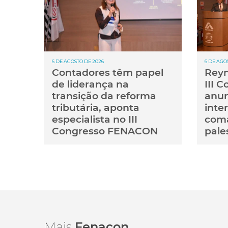
6 DE AGOSTO DE 2026
6 DE AGO
Contadores têm papel
Reyn
de liderança na
III 
transição da reforma
anun
tributária, aponta
inte
especialista no III
coma
Congresso FENACON
pale
Mais
Fenacon