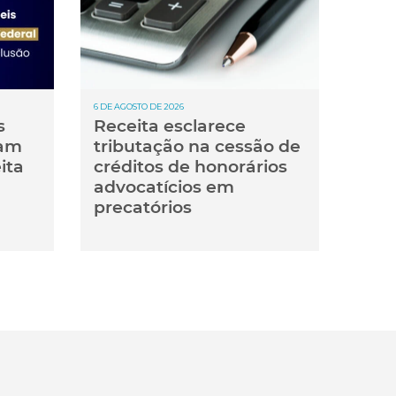
6 DE AGOSTO DE 2026
s
Receita esclarece
tam
tributação na cessão de
ita
créditos de honorários
advocatícios em
precatórios