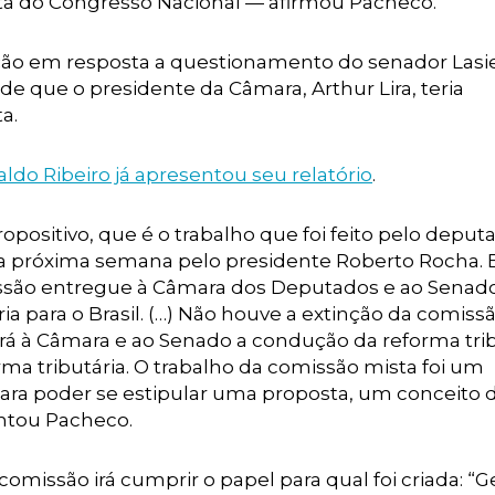
sta do Congresso Nacional — afirmou Pacheco.
ção em resposta a questionamento do senador Lasi
de que o presidente da Câmara, Arthur Lira, teria
ta.
ldo Ribeiro já apresentou seu relatório
.
positivo, que é o trabalho que foi feito pelo deput
na próxima semana pelo presidente Roberto Rocha. 
ssão entregue à Câmara dos Deputados e ao Senad
a para o Brasil. (…) Não houve a extinção da comiss
berá à Câmara e ao Senado a condução da reforma trib
a tributária. O trabalho da comissão mista foi um
para poder se estipular uma proposta, um conceito 
entou Pacheco.
omissão irá cumprir o papel para qual foi criada: “G