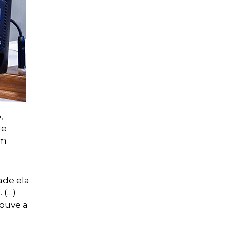
,
de
em
ade ela
 (…)
ouve a