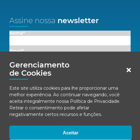
Assine nossa
newsletter
Nome*
Email*
Gerenciamento
Concordo em receber comunicações da Fenacon.
de Cookies
Cadastrar
Este site utiliza cookies para lhe proporcionar uma
melhor experiência. Ao continuar navegando, você
Ao se inscrever, você concorda com nossa
Política de Privacidade
aceita integralmente nossa
Política de Privacidade
.
Retirar o consentimento pode afetar
negativamente certos recursos e funções.
© Fenacon 2026
Todos os direitos reservados.
Aceitar
Política de privacidade