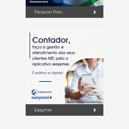
Fenacon Prev
Easymei