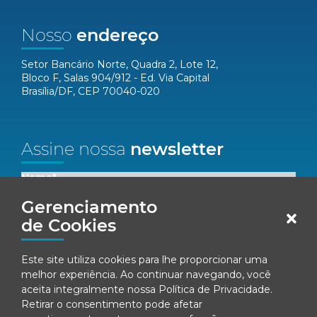
Nosso
endereço
Setor Bancário Norte, Quadra 2, Lote 12,
Bloco F, Salas 904/912 - Ed. Via Capital
Brasília/DF, CEP 70040-020
Assine nossa
newsletter
Nome*
Gerenciamento
Email*
de Cookies
Este site utiliza cookies para lhe proporcionar uma
Concordo em receber comunicações da Fenacon.
melhor experiência. Ao continuar navegando, você
aceita integralmente nossa
Política de Privacidade
.
Cadastrar
Retirar o consentimento pode afetar