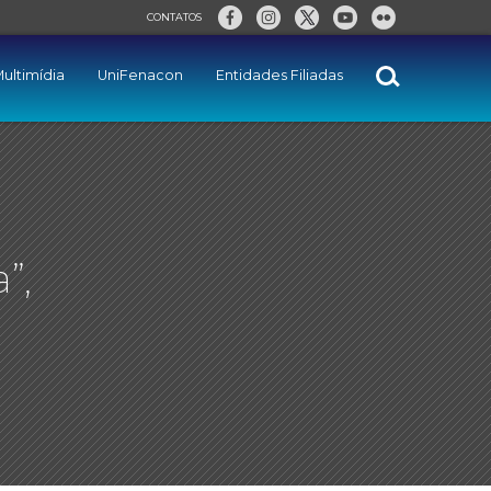
CONTATOS
ultimídia
UniFenacon
Entidades Filiadas
”,