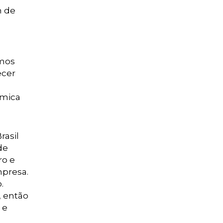
m de
amos
ecer
ômica
rasil
de
ro e
mpresa.
.
, então
 e