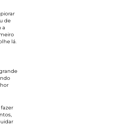
piorar
ou de
 a
imeiro
lhe lá.
 grande
endo
lhor
fazer
ntos,
uidar