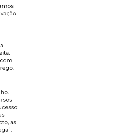
tamos
ovação
ta
ita.
z com
rego.
nho.
ursos
ucesso:
as
to, as
ga”,