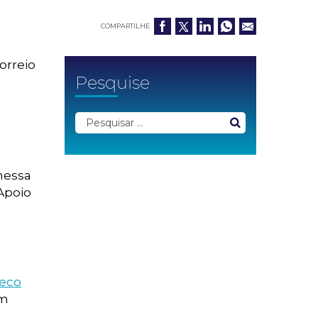
COMPARTILHE
orreio
Pesquise
nessa
 Apoio
heco
em