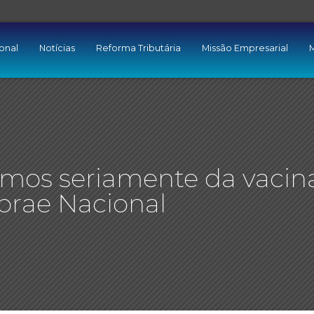
ional
Notícias
Reforma Tributária
Missão Empresarial
M
mos seriamente da vacina
ebrae Nacional