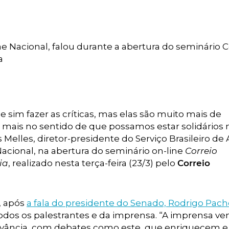
ae Nacional, falou durante a abertura do seminário C
a
 sim fazer as críticas, mas elas são muito mais de
 mais no sentido de que possamos estar solidários 
elles, diretor-presidente do Serviço Brasileiro de
acional, na abertura do seminário on-line
Correio
ia
, realizado nesta terça-feira (23/3) pelo
Correio
, após
a fala do presidente do Senado, Rodrigo Pac
odos os palestrantes e da imprensa. “A imprensa v
vância, com debates como este, que enriquecem e