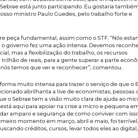
o Sebrae está junto participando. Eu gostaria també
sso ministro Paulo Guedes, pelo trabalho forte e
re peça fundamental, assim como o STF. “Nós est
 o governo fez uma ação intensa. Devemos reconh
l, mas a flexibilização do trabalho, os recursos
trilhão de reais, para a gente superar a parte econ
o nós temos que ver e reconhecer”, comentou.
forma muito intensa para trazer o serviço de que o B
cionado abrilhanta a live de economistas, pessoas 
 o Sebrae tem a visão muito clara de ajuda ao mic
está aqui para apoiar na crise a micro e pequena e
e dar amparo e segurança de como conviver com isso
meiro momento em março, abril e maio, foi terrível
ando créditos, cursos, levar todos eles ao digital,