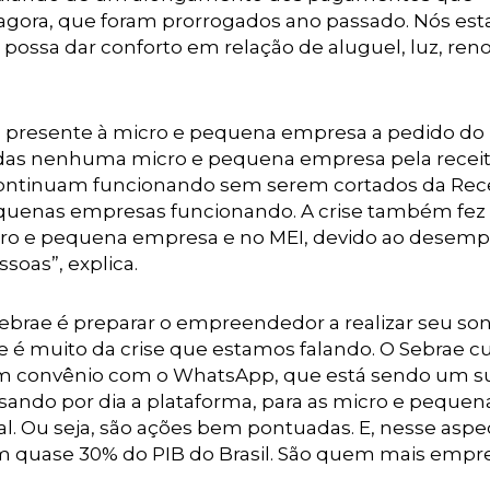
agora, que foram prorrogados ano passado. Nós es
possa dar conforto em relação de aluguel, luz, ren
um presente à micro e pequena empresa a pedido do
uídas nenhuma micro e pequena empresa pela recei
continuam funcionando sem serem cortados da Rece
equenas empresas funcionando. A crise também fe
ro e pequena empresa e no MEI, devido ao desemp
soas”, explica.
 Sebrae é preparar o empreendedor a realizar seu so
ue é muito da crise que estamos falando. O Sebrae c
um convênio com o WhatsApp, que está sendo um s
ssando por dia a plataforma, para as micro e pequen
. Ou seja, são ações bem pontuadas. E, nesse aspec
 quase 30% do PIB do Brasil. São quem mais empre