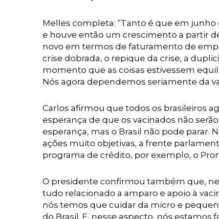
Melles completa: “Tanto é que em junho 
e houve então um crescimento a partir d
novo em termos de faturamento de empres
crise dobrada, o repique da crise, a dup
momento que as coisas estivessem equilib
Nós agora dependemos seriamente da va
Carlos afirmou que todos os brasileiros a
esperança de que os vacinados não serã
esperança, mas o Brasil não pode parar. 
ações muito objetivas, a frente parlame
programa de crédito, por exemplo, o Prona
O presidente confirmou também que, nes
tudo relacionado a amparo e apoio à vacin
nós temos que cuidar da micro e pequen
do Brasil. E, nesse aspecto, nós estam