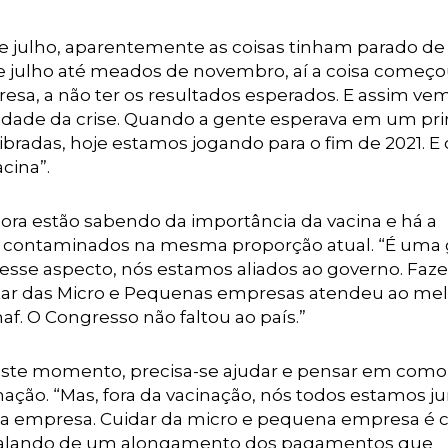
e julho, aparentemente as coisas tinham parado de 
e julho até meados de novembro, aí a coisa começ
a, a não ter os resultados esperados. E assim vem
licidade da crise. Quando a gente esperava em um pr
radas, hoje estamos jogando para o fim de 2021. E o
cina”.
gora estão sabendo da importância da vacina e há a
o contaminados na mesma proporção atual. “É uma
Nesse aspecto, nós estamos aliados ao governo. Faz
ntar das Micro e Pequenas empresas atendeu ao me
f. O Congresso não faltou ao país.”
te momento, precisa-se ajudar e pensar em como 
ação. “Mas, fora da vacinação, nós todos estamos ju
a empresa. Cuidar da micro e pequena empresa é c
os falando de um alongamento dos pagamentos que