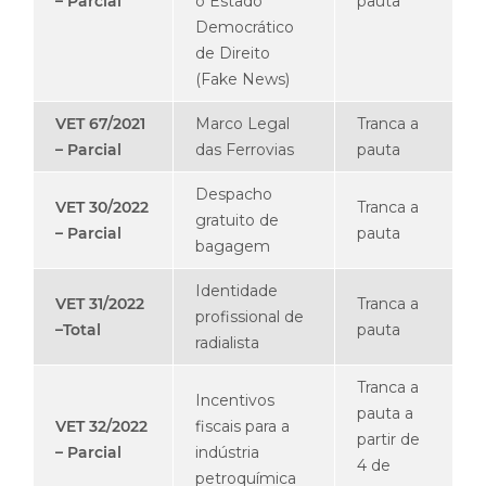
– Parcial
o Estado
pauta
Democrático
de Direito
(Fake News)
VET 67/2021
Marco Legal
Tranca a
– Parcial
das Ferrovias
pauta
Despacho
VET 30/2022
Tranca a
gratuito de
– Parcial
pauta
bagagem
Identidade
VET 31/2022
Tranca a
profissional de
–
Total
pauta
radialista
Tranca a
Incentivos
pauta a
VET 32/2022
fiscais para a
partir de
– Parcial
indústria
4 de
petroquímica