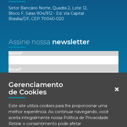
Setor Bancário Norte, Quadra 2, Lote 12,
Bloco F, Salas 904/912 - Ed. Via Capital
Brasília/DF, CEP 70040-020
Assine nossa
newsletter
Nome*
Email*
Gerenciamento
Concordo em receber comunicações da Fenacon.
de Cookies
Cadastrar
Este site utiliza cookies para lhe proporcionar uma
Ao se inscrever, você concorda com nossa
Política de Privacidade
melhor experiência. Ao continuar navegando, você
aceita integralmente nossa
Política de Privacidade
.
Retirar o consentimento pode afetar