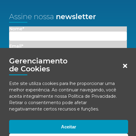
Assine nossa
newsletter
Nome*
Email*
Gerenciamento
Concordo em receber comunicações da Fenacon.
de Cookies
Cadastrar
Este site utiliza cookies para lhe proporcionar uma
melhor experiência. Ao continuar navegando, você
Ao se inscrever, você concorda com nossa
Política de Privacidade
aceita integralmente nossa
Política de Privacidade
.
Retirar o consentimento pode afetar
negativamente certos recursos e funções.
© Fenacon 2026
Todos os direitos reservados.
Aceitar
Política de privacidade