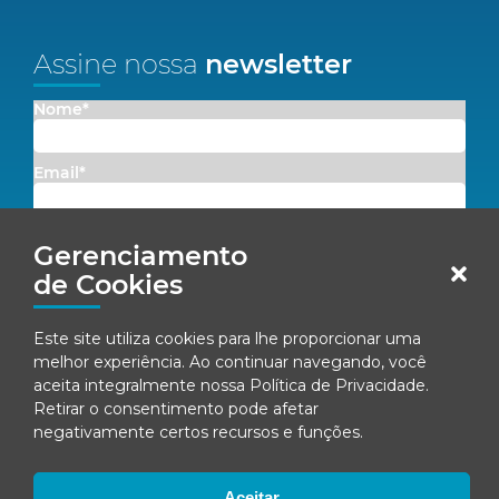
Assine nossa
newsletter
Nome*
Email*
Concordo em receber comunicações da Fenacon.
Gerenciamento
de Cookies
Cadastrar
Este site utiliza cookies para lhe proporcionar uma
Ao se inscrever, você concorda com nossa
Política de Privacidade
melhor experiência. Ao continuar navegando, você
aceita integralmente nossa
Política de Privacidade
.
Retirar o consentimento pode afetar
negativamente certos recursos e funções.
© Fenacon 2026
Todos os direitos reservados.
Política de privacidade
Aceitar