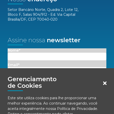
Setor Bancário Norte, Quadra 2, Lote 12,
Bloco F, Salas 904/912 - Ed. Via Capital
Brasília/DF, CEP 70040-020
Assine nossa
newsletter
Nome*
Email*
Gerenciamento
Concordo em receber comunicações da Fenacon.
de Cookies
Cadastrar
Este site utiliza cookies para lhe proporcionar uma
melhor experiência. Ao continuar navegando, você
Ao se inscrever, você concorda com nossa
Política de Privacidade
aceita integralmente nossa
Política de Privacidade
.