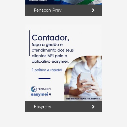
Fenacon Prev
Easymei