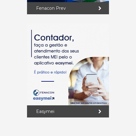
Fenacon Prev
Easymei