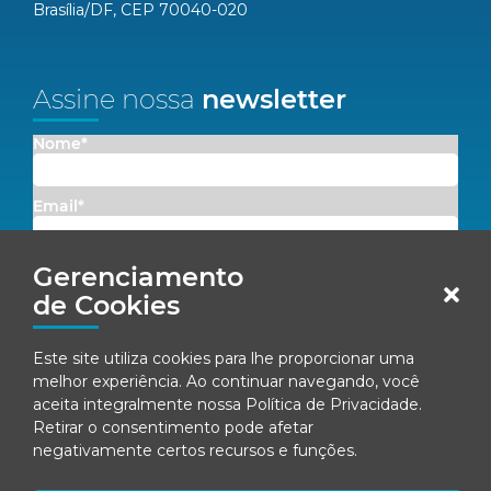
Brasília/DF, CEP 70040-020
Assine nossa
newsletter
Nome*
Email*
Gerenciamento
Concordo em receber comunicações da Fenacon.
de Cookies
Cadastrar
Este site utiliza cookies para lhe proporcionar uma
Ao se inscrever, você concorda com nossa
Política de Privacidade
melhor experiência. Ao continuar navegando, você
aceita integralmente nossa
Política de Privacidade
.
Retirar o consentimento pode afetar
negativamente certos recursos e funções.
© Fenacon 2026
Todos os direitos reservados.