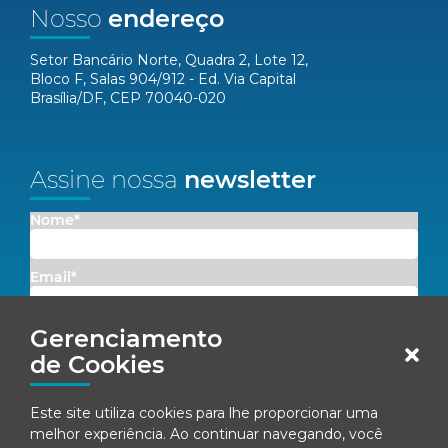
Nosso
endereço
Setor Bancário Norte, Quadra 2, Lote 12,
Bloco F, Salas 904/912 - Ed. Via Capital
Brasília/DF, CEP 70040-020
Assine nossa
newsletter
Nome*
Email*
Gerenciamento
Concordo em receber comunicações da Fenacon.
de Cookies
Cadastrar
Este site utiliza cookies para lhe proporcionar uma
Ao se inscrever, você concorda com nossa
Política de Privacidade
melhor experiência. Ao continuar navegando, você