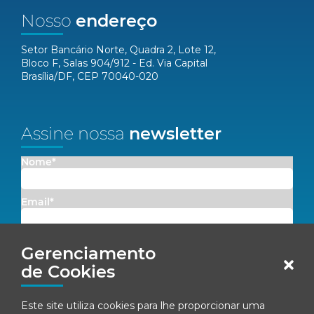
Nosso
endereço
Setor Bancário Norte, Quadra 2, Lote 12,
Bloco F, Salas 904/912 - Ed. Via Capital
Brasília/DF, CEP 70040-020
Assine nossa
newsletter
Nome*
Email*
Concordo em receber comunicações da Fenacon.
Gerenciamento
de Cookies
Cadastrar
Este site utiliza cookies para lhe proporcionar uma
Ao se inscrever, você concorda com nossa
Política de Privacidade