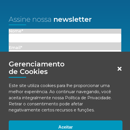
Assine nossa
newsletter
Nome*
Email*
Gerenciamento
Concordo em receber comunicações da Fenacon.
de Cookies
Cadastrar
Este site utiliza cookies para lhe proporcionar uma
Ao se inscrever, você concorda com nossa
Política de Privacidade
melhor experiência. Ao continuar navegando, você
aceita integralmente nossa
Política de Privacidade
.
Retirar o consentimento pode afetar
negativamente certos recursos e funções.
© Fenacon 2026
Todos os direitos reservados.
Política de privacidade
Aceitar