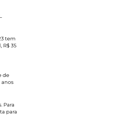
L
/23 tem
, R$ 35
e de
s anos
. Para
ta para