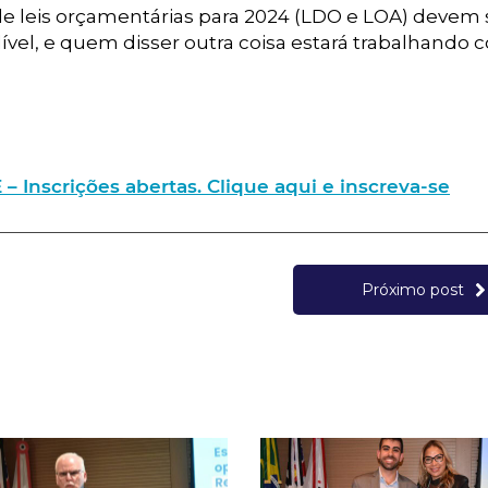
 de leis orçamentárias para 2024 (LDO e LOA) devem 
vel, e quem disser outra coisa estará trabalhando c
nscrições abertas. Clique aqui e inscreva-se
Próximo post