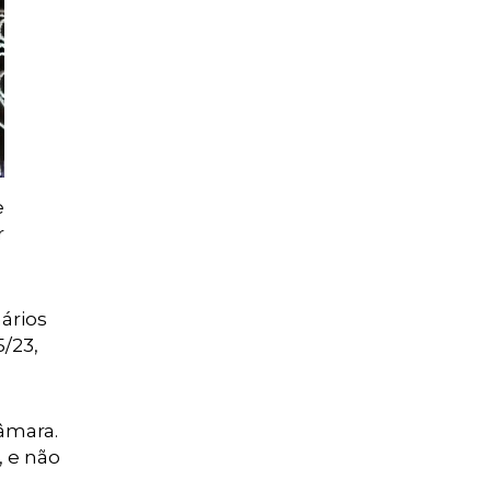
e
r
ários
/23,
âmara.
, e não