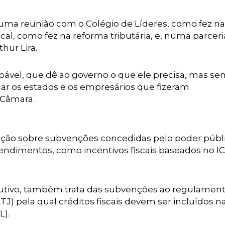
 uma reunião com o Colégio de Líderes, como fez na
cal, como fez na reforma tributária, e, numa parceri
hur Lira.
zoável, que dê ao governo o que ele precisa, mas s
car os estados e os empresários que fizeram
 Câmara.
tação sobre subvenções concedidas pelo poder públ
endimentos, como incentivos fiscais baseados no I
cutivo, também trata das subvenções ao regulament
TJ) pela qual créditos fiscais devem ser incluídos n
L).