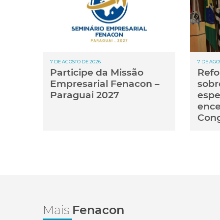
7 DE AGOSTO DE 2026
7 DE AGO
Participe da Missão
Refo
Empresarial Fenacon –
sobr
Paraguai 2027
espe
ence
Con
Mais
Fenacon