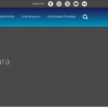
CONTATOS
ultimídia
UniFenacon
Entidades Filiadas
ara