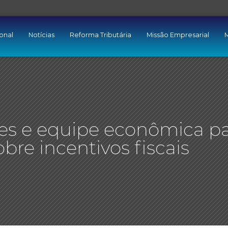
ional
Notícias
Reforma Tributária
Missão Empresarial
M
eres e equipe econômica p
obre incentivos fiscais