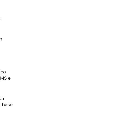
a
em
ico
CMS e
ar
a base