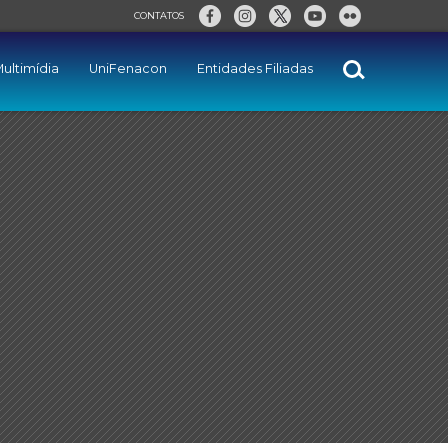
CONTATOS
ultimídia
UniFenacon
Entidades Filiadas