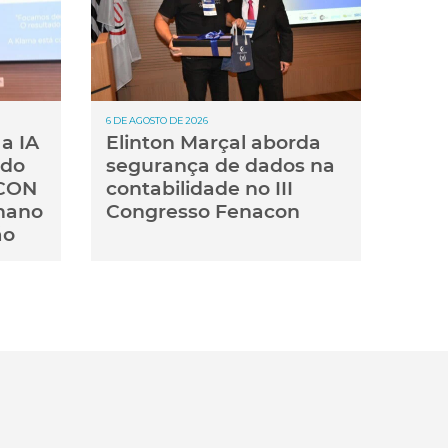
6 DE AGOSTO DE 2026
a IA
Elinton Marçal aborda
 do
segurança de dados na
ACON
contabilidade no III
mano
Congresso Fenacon
ão