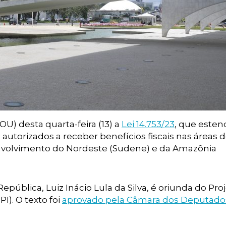
OU) desta quarta-feira (13) a
Lei 14.753/23
, que esten
 autorizados a receber benefícios fiscais nas áreas 
nvolvimento do Nordeste (Sudene) e da Amazônia
pública, Luiz Inácio Lula da Silva, é oriunda do Pro
I). O texto foi
aprovado pela Câmara dos Deputado