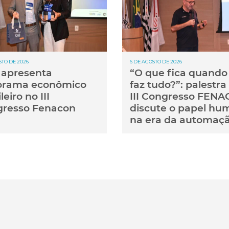
STO DE 2026
6 DE AGOSTO DE 2026
apresenta
“O que fica quando 
orama econômico
faz tudo?”: palestra
leiro no III
III Congresso FEN
resso Fenacon
discute o papel hu
na era da automaç