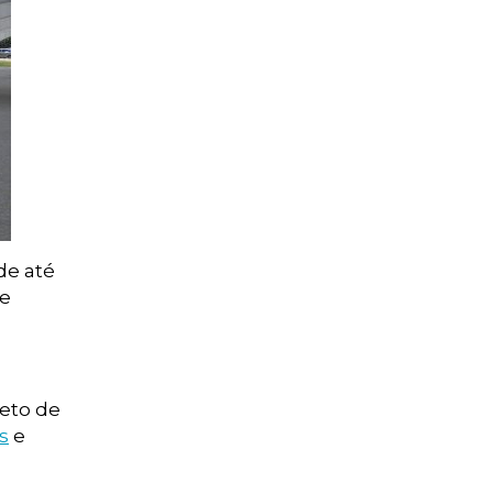
de até
de
jeto de
s
e