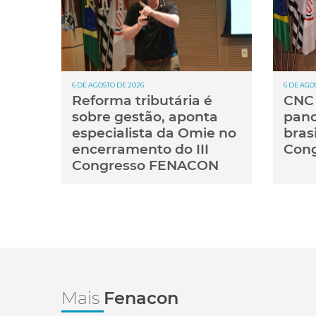
6 DE AGOSTO DE 2026
6 DE AGO
Reforma tributária é
CNC 
sobre gestão, aponta
pan
especialista da Omie no
brasi
encerramento do III
Cong
Congresso FENACON
Mais
Fenacon