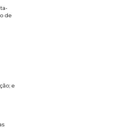
ta-
ro de
ção; e
as