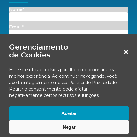
Nome*
Email*
Gerenciamento
Concordo em receber comunicações da Fenacon.
de Cookies
Cadastrar
Este site utiliza cookies para lhe proporcionar uma
Ao se inscrever, você concorda com nossa
Política de Privacidade
melhor experiência. Ao continuar navegando, você
aceita integralmente nossa
Política de Privacidade
.
Retirar o consentimento pode afetar
negativamente certos recursos e funções.
© Fenacon 2026
Todos os direitos reservados.
Política de privacidade
Aceitar
Negar