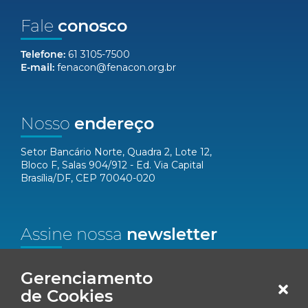
Fale
conosco
Telefone:
61 3105-7500
E-mail:
fenacon@fenacon.org.br
Nosso
endereço
Setor Bancário Norte, Quadra 2, Lote 12,
Bloco F, Salas 904/912 - Ed. Via Capital
Brasília/DF, CEP 70040-020
Assine nossa
newsletter
Nome*
Gerenciamento
de Cookies
Email*