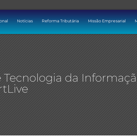
ional
Notícias
Reforma Tributária
Missão Empresarial
M
e Tecnologia da Informaç
rtLive