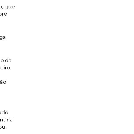
o, que
bre
aga
io da
eiro.
rão
cado
ntir a
ou.