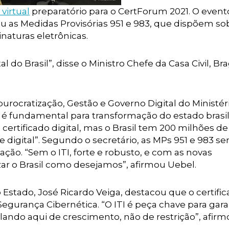
virtual
preparatório para o CertForum 2021. O event
tiu as Medidas Provisórias 951 e 983, que dispõem so
inaturas eletrônicas.
al do Brasil”, disse o Ministro Chefe da Casa Civil, Br
urocratização, Gestão e Governo Digital do Ministér
 é fundamental para transformação do estado brasil
ertificado digital, mas o Brasil tem 200 milhões de
digital”. Segundo o secretário, as MPs 951 e 983 se
zação. “Sem o ITI, forte e robusto, e com as novas
zar o Brasil como desejamos”, afirmou Uebel.
 Estado, José Ricardo Veiga, destacou que o certifi
 Segurança Cibernética. “O ITI é peça chave para gara
falando aqui de crescimento, não de restrição”, afirm