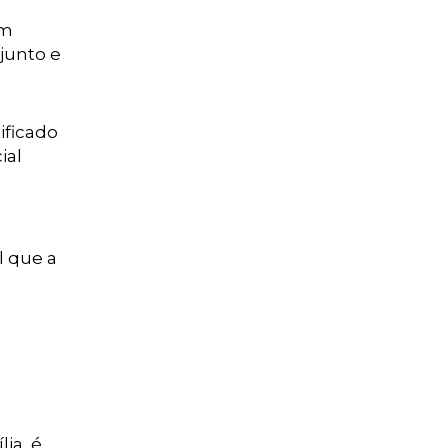
em
njunto e
ificado
ial
l que a
ia, é