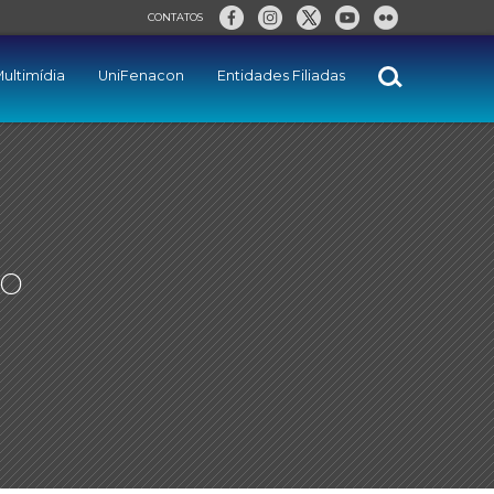
CONTATOS
ultimídia
UniFenacon
Entidades Filiadas
ão