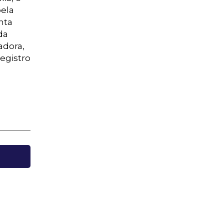
pela
nta
da
adora,
Registro