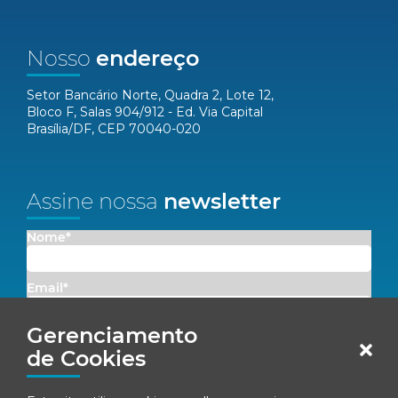
Nosso
endereço
Setor Bancário Norte, Quadra 2, Lote 12,
Bloco F, Salas 904/912 - Ed. Via Capital
Brasília/DF, CEP 70040-020
Assine nossa
newsletter
Nome*
Email*
Gerenciamento
Concordo em receber comunicações da Fenacon.
de Cookies
Cadastrar