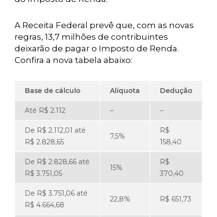
A Receita Federal prevê que, com as novas
regras, 13,7 milhões de contribuintes
deixarão de pagar o Imposto de Renda.
Confira a nova tabela abaixo:
Base de cálculo
Alíquota
Dedução
Até R$ 2.112
–
–
De R$ 2.112,01 até
R$
7,5%
R$ 2.828,65
158,40
De R$ 2.828,66 até
R$
15%
R$ 3.751,05
370,40
De R$ 3.751,06 até
22,8%
R$ 651,73
R$ 4.664,68