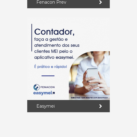
Fenacon Prev
Easymei