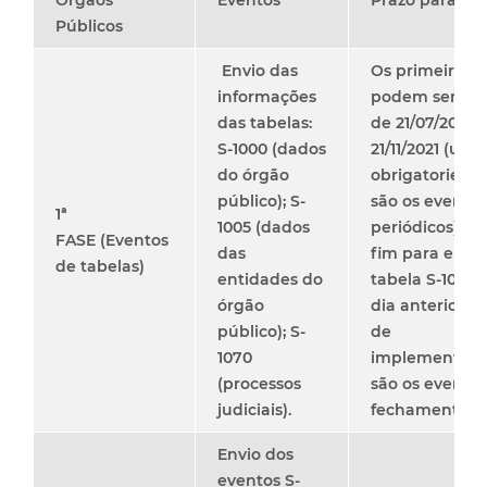
Órgãos
Eventos
Prazo para en
Públicos
Envio das
Os primeiros e
informações
podem ser env
das tabelas:
de 21/07/2021 a
S-1000 (dados
21/11/2021 (um 
do órgão
obrigatoriedad
público); S-
são os evento
1ª
1005 (dados
periódicos)
FASE
(Eventos
das
fim para envi
de tabelas)
entidades do
tabela S-1010 (
órgão
dia anterior do
público); S-
de
1070
implementação
(processos
são os eventos
judiciais).
fechamento e 
Envio dos
eventos S-