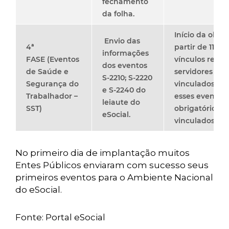
fechamento
da folha.
Início da obri
Envio das
4ª
partir de 11/07
informações
FASE
(Eventos
vínculos regid
dos eventos
de Saúde e
servidores est
S-2210; S-2220
Segurança do
vinculados ao
e S-2240 do
Trabalhador –
esses eventos
leiaute do
SST)
obrigatórios p
eSocial.
vinculados ao
No primeiro dia de implantação muitos
Entes Públicos enviaram com sucesso seus
primeiros eventos para o Ambiente Nacional
do eSocial.
Fonte: Portal eSocial