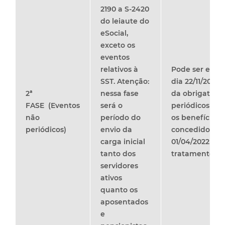
2190 a S-2420
do leiaute do
eSocial,
exceto os
eventos
relativos à
Pode ser envia
SST.
Atenção:
dia 22/11/2021
2ª
nessa fase
da obrigatori
FASE
(Eventos
será o
periódicos (21
não
período do
os benefícios 
periódicos)
envio da
concedidos ent
carga inicial
01/04/2022 te
tanto dos
tratamento da 
servidores
ativos
quanto os
aposentados
e