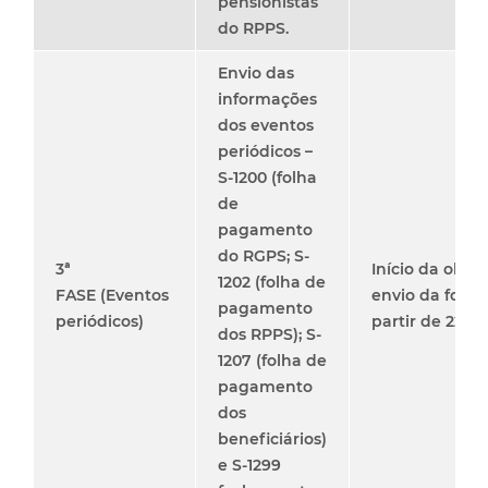
pensionistas
do RPPS.
Envio das
informações
dos eventos
periódicos –
S-1200 (folha
de
pagamento
do RGPS; S-
3ª
Início da obri
1202 (folha de
FASE
(Eventos
envio da folh
pagamento
periódicos)
partir de 22/0
dos RPPS); S-
1207 (folha de
pagamento
dos
beneficiários)
e S-1299