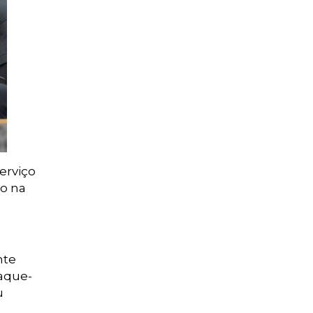
erviço
do na
nte
saque-
u