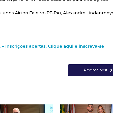
dos Airton Faleiro (PT-PA), Alexandre Lindenmeye
nscrições abertas. Clique aqui e inscreva-se
Próximo post