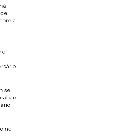
 há
 de
 com a
e o
rsário
m se
braban.
ário
ão no