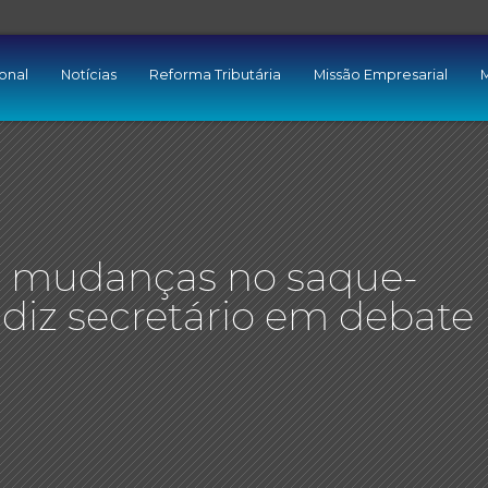
ional
Notícias
Reforma Tributária
Missão Empresarial
M
a mudanças no saque-
 diz secretário em debate