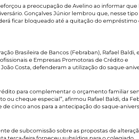
reforçou a preocupação de Avelino ao informar que
versário. Gonçalves Júnior lembrou que, nesse tipo
oderá ficar bloqueado até a quitação do empréstimo
ação Brasileira de Bancos (Febraban), Rafael Baldi, 
ofissionais e Empresas Promotoras de Crédito e
João Costa, defenderam a utilização do saque-anive
crédito para complementar o orçamento familiar se
o ou cheque especial”, afirmou Rafael Baldi, da Fe
e de cinco anos para a antecipação do saque-anivers
ente de subcomissão sobre as propostas de alteraç
a terça-feira forneceu subsídios para o colegiado.