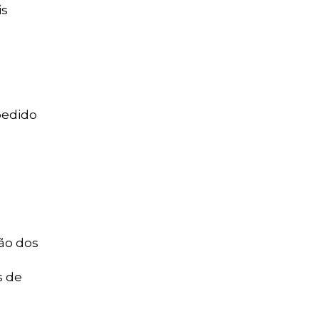
is
pedido
são dos
s de