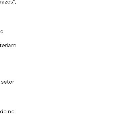
razos”,
do
 teriam
 setor
ldo no