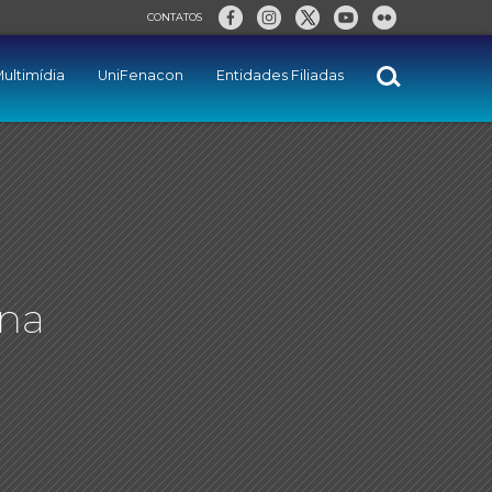
CONTATOS
ultimídia
UniFenacon
Entidades Filiadas
 na