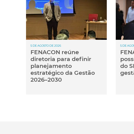
5 DE AGOSTO DE 2026
5 DE AGO
FENACON reúne
FENA
diretoria para definir
poss
planejamento
do S
estratégico da Gestão
gest
2026–2030