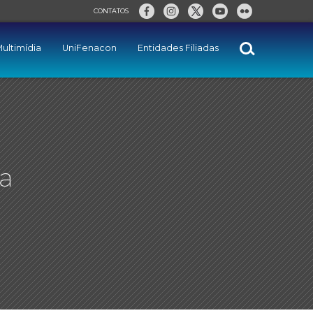
CONTATOS
ultimídia
UniFenacon
Entidades Filiadas
a