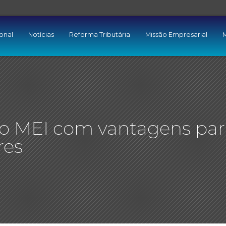
ional
Notícias
Reforma Tributária
Missão Empresarial
M
ão MEI com vantagens par
res