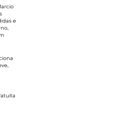
arcio
s
didas e
rno,
ém
ciona
eve,
atuita