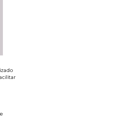
izado
cilitar
de