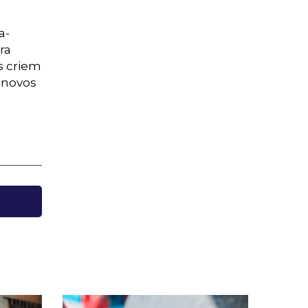
a-
ra
s criem
r novos