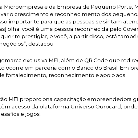
a Microempresa e da Empresa de Pequeno Porte, M
entivar o crescimento e reconhecimento dos pequeno
sso importante para que as pessoas se sintam aten
elas] olha, você é uma pessoa reconhecida pelo Gove
er te prestigiar, e você, a partir disso, está tamb
negócios”, destacou.
gomarca exclusiva MEI, além de QR Code que redire
 ocorre em parceria com o Banco do Brasil. Em br
a de fortalecimento, reconhecimento e apoio aos
artão MEI proporciona capacitação empreendedora gr
 têm acesso da plataforma Universo Ourocard, onde
safios e jogos.