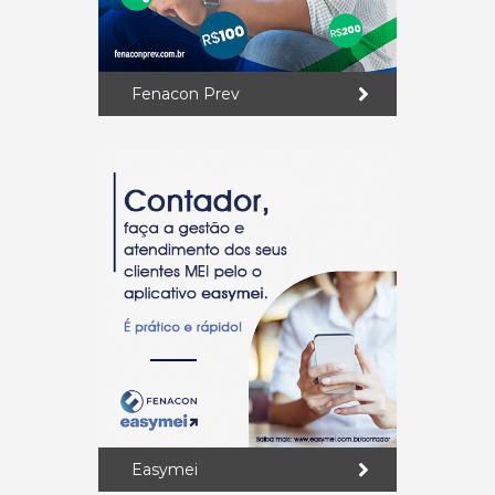
Fenacon Prev
Easymei