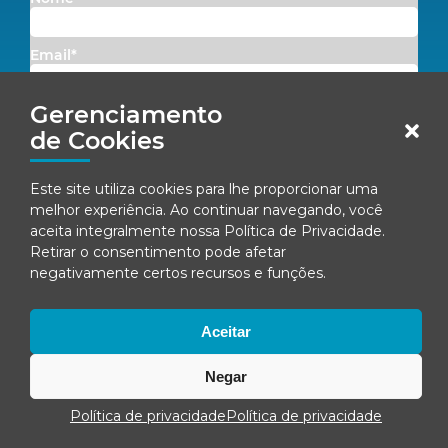
Email*
Gerenciamento
Concordo em receber comunicações da Fenacon.
de Cookies
Cadastrar
Este site utiliza cookies para lhe proporcionar uma
Ao se inscrever, você concorda com nossa
Política de Privacidade
melhor experiência. Ao continuar navegando, você
aceita integralmente nossa
Política de Privacidade
.
Retirar o consentimento pode afetar
negativamente certos recursos e funções.
© Fenacon 2026
Todos os direitos reservados.
Política de privacidade
Aceitar
Negar
Política de privacidade
Política de privacidade