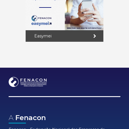
Easymei
A
Fenacon