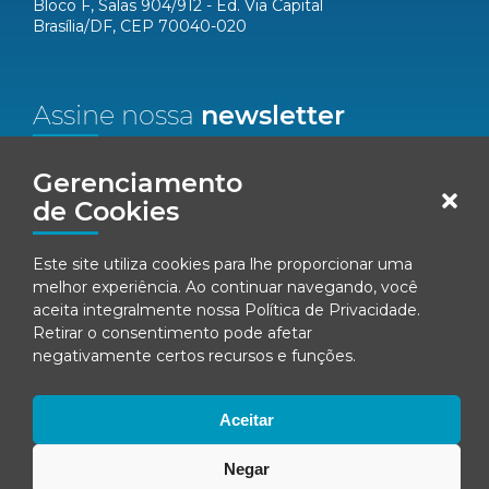
Bloco F, Salas 904/912 - Ed. Via Capital
Brasília/DF, CEP 70040-020
Assine nossa
newsletter
Nome*
Gerenciamento
de Cookies
Email*
Este site utiliza cookies para lhe proporcionar uma
melhor experiência. Ao continuar navegando, você
Concordo em receber comunicações da Fenacon.
aceita integralmente nossa
Política de Privacidade
.
Retirar o consentimento pode afetar
Cadastrar
negativamente certos recursos e funções.
Ao se inscrever, você concorda com nossa
Política de Privacidade
Aceitar
Negar
© Fenacon 2026