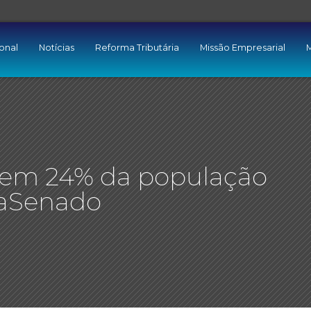
ional
Notícias
Reforma Tributária
Missão Empresarial
M
ngem 24% da população
ataSenado