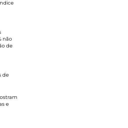
índice
s
% não
ão de
s de
mostram
as e