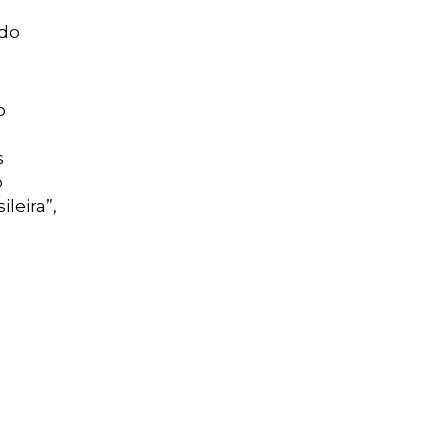
 do
o
s
o
leira”,