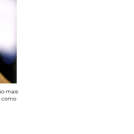
ão mais
, como
a