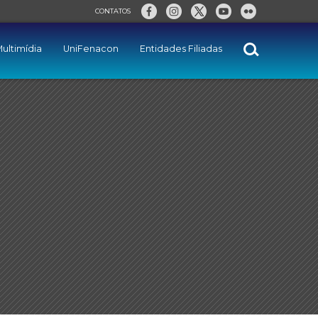
CONTATOS
ultimídia
UniFenacon
Entidades Filiadas