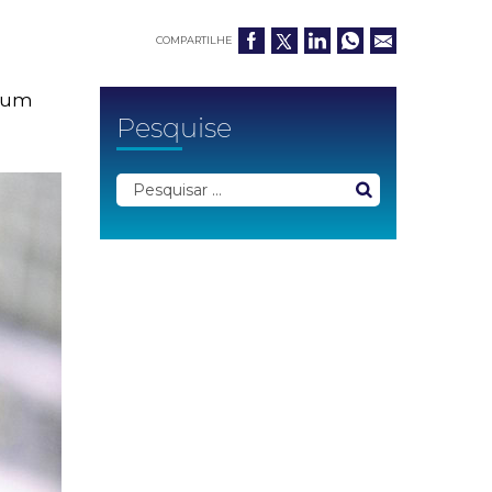
COMPARTILHE
lgum
Pesquise