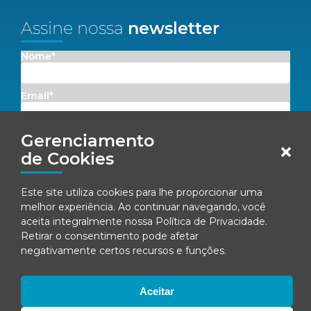
Assine nossa
newsletter
Nome*
Email*
Gerenciamento
Concordo em receber comunicações da Fenacon.
de Cookies
Cadastrar
Este site utiliza cookies para lhe proporcionar uma
Ao se inscrever, você concorda com nossa
Política de Privacidade
melhor experiência. Ao continuar navegando, você
aceita integralmente nossa
Política de Privacidade
.
Retirar o consentimento pode afetar
negativamente certos recursos e funções.
© Fenacon 2026
Todos os direitos reservados.
Política de privacidade
Aceitar