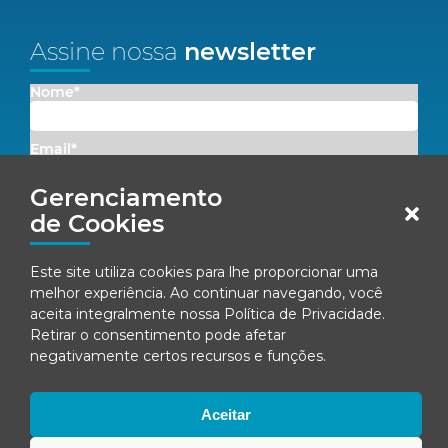
Assine nossa
newsletter
Nome*
Email*
Gerenciamento
Concordo em receber comunicações da Fenacon.
de Cookies
Cadastrar
Este site utiliza cookies para lhe proporcionar uma
melhor experiência. Ao continuar navegando, você
Ao se inscrever, você concorda com nossa
Política de Privacidade
aceita integralmente nossa
Política de Privacidade
.
Retirar o consentimento pode afetar
negativamente certos recursos e funções.
© Fenacon 2026
Todos os direitos reservados.
Aceitar
Política de privacidade