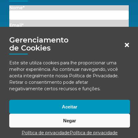
Nome*
Email*
Gerenciamento
Concordo em receber comunicações da Fenacon.
de Cookies
Cadastrar
Este site utiliza cookies para lhe proporcionar uma
melhor experiência. Ao continuar navegando, você
Ao se inscrever, você concorda com nossa
Política de Privacidade
aceita integralmente nossa
Política de Privacidade
.
Retirar o consentimento pode afetar
negativamente certos recursos e funções.
© Fenacon 2026
Todos os direitos reservados.
Aceitar
Política de privacidade
Negar
Política de privacidade
Política de privacidade