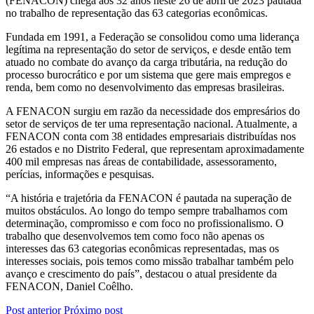
(FENACON) chega aos 32 anos neste 26 de abril de 2023 pautada
no trabalho de representação das 63 categorias econômicas.
Fundada em 1991, a Federação se consolidou como uma liderança
legítima na representação do setor de serviços, e desde então tem
atuado no combate do avanço da carga tributária, na redução do
processo burocrático e por um sistema que gere mais empregos e
renda, bem como no desenvolvimento das empresas brasileiras.
A FENACON surgiu em razão da necessidade dos empresários do
setor de serviços de ter uma representação nacional. Atualmente, a
FENACON conta com 38 entidades empresariais distribuídas nos
26 estados e no Distrito Federal, que representam aproximadamente
400 mil empresas nas áreas de contabilidade, assessoramento,
perícias, informações e pesquisas.
“A história e trajetória da FENACON é pautada na superação de
muitos obstáculos. Ao longo do tempo sempre trabalhamos com
determinação, compromisso e com foco no profissionalismo. O
trabalho que desenvolvemos tem como foco não apenas os
interesses das 63 categorias econômicas representadas, mas os
interesses sociais, pois temos como missão trabalhar também pelo
avanço e crescimento do país”, destacou o atual presidente da
FENACON, Daniel Coêlho.
Post anterior
Próximo post