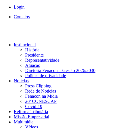
Login
Contatos
Institucional
História
Presidente
Representatividade
Atuação
Diretoria Fenacon – Gestão 2026/2030
Política de privacidade
Notícias
Press Clipping
Rede de Notícias
Fenacon na Mídia
20ª CONESCAP
Covid-19
Reforma Tributária
Missão Empresarial
Multimídia
Vídeos