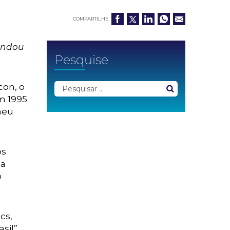
COMPARTILHE
mandou
Pesquise
con, o
m 1995
ineu
os
da
o
cs,
sil”,