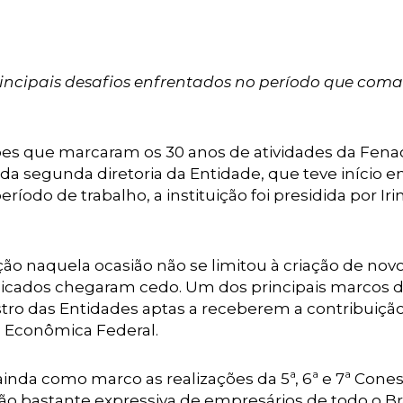
rincipais desafios enfrentados no período que co
es que marcaram os 30 anos de atividades da Fena
da segunda diretoria da Entidade, que teve início e
ríodo de trabalho, a instituição foi presidida por Ir
o naquela ocasião não se limitou à criação de nov
edicados chegaram cedo. Um dos principais marcos 
stro das Entidades aptas a receberem a contribuiçã
ixa Econômica Federal.
inda como marco as realizações da 5ª, 6ª e 7ª Cones
o bastante expressiva de empresários de todo o Bra