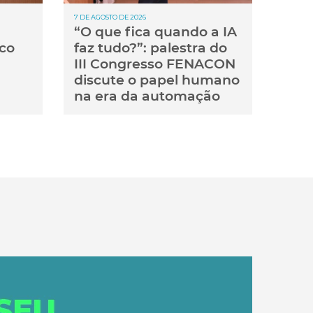
7 DE AGOSTO DE 2026
“O que fica quando a IA
co
faz tudo?”: palestra do
III Congresso FENACON
discute o papel humano
na era da automação