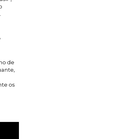
o
.
o
amo de
uante,
nte os