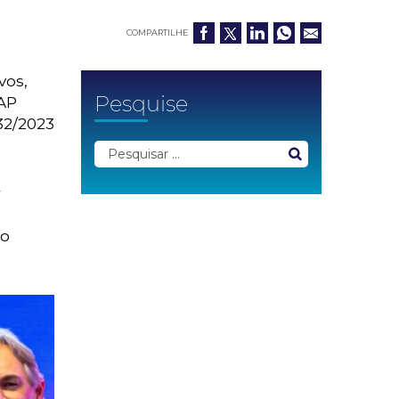
COMPARTILHE
vos,
Pesquise
CAP
32/2023
r
lo