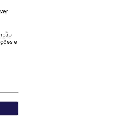
ver
enção
rções e