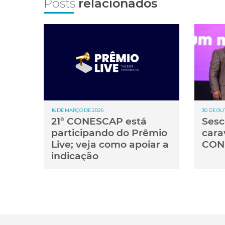
Posts
relacionados
16 DE MARÇO DE 2026
30 DE OU
21ª CONESCAP está
Sesc
participando do Prêmio
cara
Live; veja como apoiar a
CON
indicação