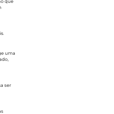
rão que
m
s.
ige uma
ado,
a ser
as