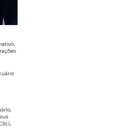
ativo,
erações
cuário
ário,
seus
 CSLL