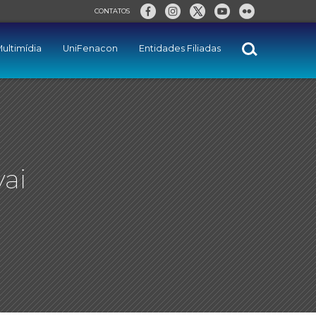
CONTATOS
ultimídia
UniFenacon
Entidades Filiadas
vai