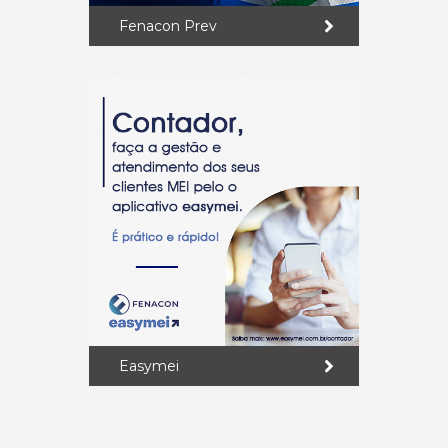
Fenacon Prev
Easymei