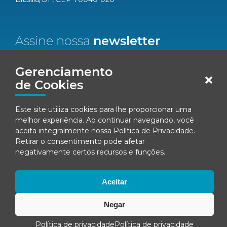
Assine nossa
newsletter
Nome*
Gerenciamento
de Cookies
Email*
Este site utiliza cookies para lhe proporcionar uma
melhor experiência. Ao continuar navegando, você
Concordo em receber comunicações da Fenacon.
aceita integralmente nossa
Política de Privacidade
.
Retirar o consentimento pode afetar
Cadastrar
negativamente certos recursos e funções.
Ao se inscrever, você concorda com nossa
Política de Privacidade
Aceitar
Negar
© Fenacon 2026
Todos os direitos reservados.
Política de privacidade
Política de privacidade