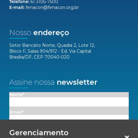
Telefone:
61 3105-7500
E-mail:
fenacon@fenacon.org.br
Nosso
endereço
Setor Bancário Norte, Quadra 2, Lote 12,
Bloco F, Salas 904/912 - Ed. Via Capital
Brasília/DF, CEP 70040-020
Assine nossa
newsletter
Nome*
Email*
Concordo em receber comunicações da Fenacon.
Gerenciamento