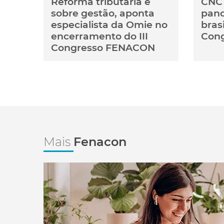
Reforma tributária é
CNC 
sobre gestão, aponta
pan
especialista da Omie no
brasi
encerramento do III
Cong
Congresso FENACON
Mais
Fenacon