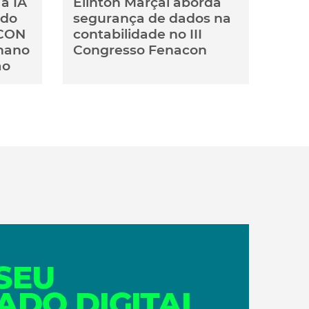
a IA
Elinton Marçal aborda
 do
segurança de dados na
ACON
contabilidade no III
mano
Congresso Fenacon
ão