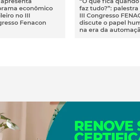
apresenta
“O que fica quando 
orama econômico
faz tudo?”: palestra
leiro no III
III Congresso FEN
resso Fenacon
discute o papel hu
na era da automaç