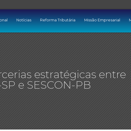
ional
Notícias
Reforma Tributária
Missão Empresarial
M
cerias estratégicas entre
SP e SESCON-PB