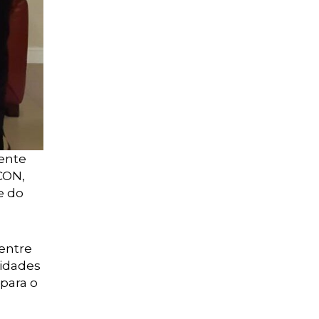
dente
CON,
e do
 entre
nidades
 para o