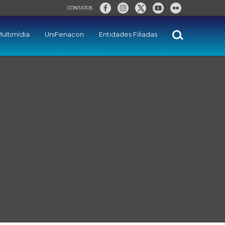
CONTATOS
ultimídia
UniFenacon
Entidades Filiadas