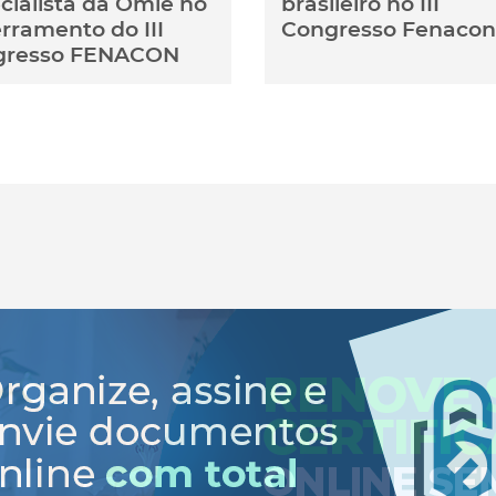
cialista da Omie no
brasileiro no III
rramento do III
Congresso Fenacon
gresso FENACON