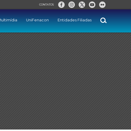
CONTATOS
ultimídia
UniFenacon
Entidades Filiadas
a