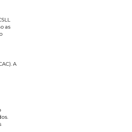
CSLL
o as
o
CAC). A
o
dos.
s