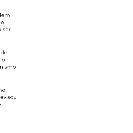
odem
de
 ser
 de
 o
anismo
no
revisou
o