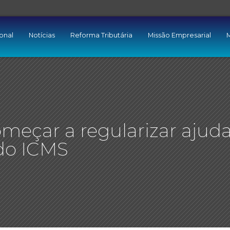
ional
Notícias
Reforma Tributária
Missão Empresarial
M
eçar a regularizar ajud
 do ICMS