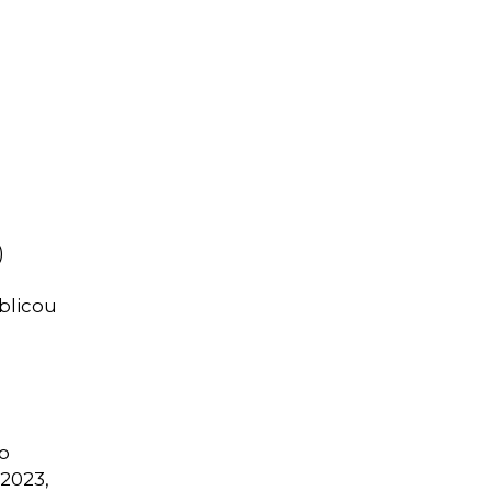
)
blicou
o
 2023,