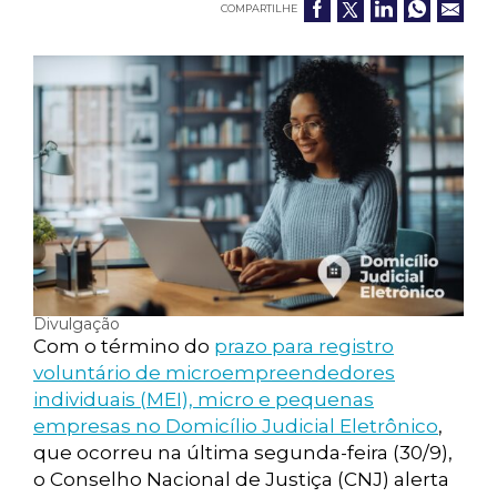
COMPARTILHE
Divulgação
Com o término do
prazo para registro
voluntário de microempreendedores
individuais (MEI), micro e pequenas
empresas no Domicílio Judicial Eletrônico
,
que ocorreu na última segunda-feira (30/9),
o Conselho Nacional de Justiça (CNJ) alerta