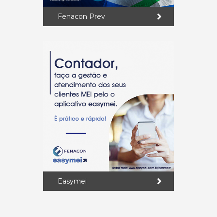
Fenacon Prev
Easymei