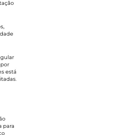
stação
s,
idade
egular
 por
ns está
itadas.
não
a para
co