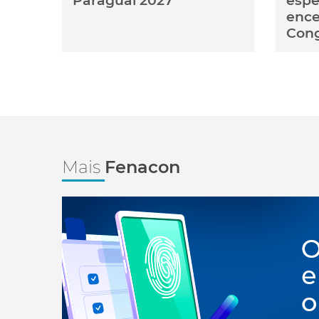
Paraguai 2027
espe
ence
Con
Mais
Fenacon