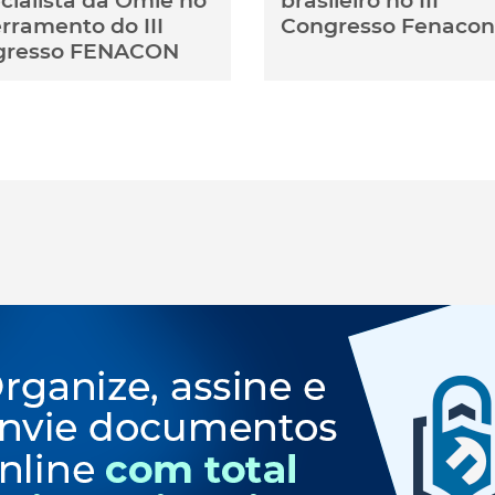
cialista da Omie no
brasileiro no III
rramento do III
Congresso Fenacon
gresso FENACON