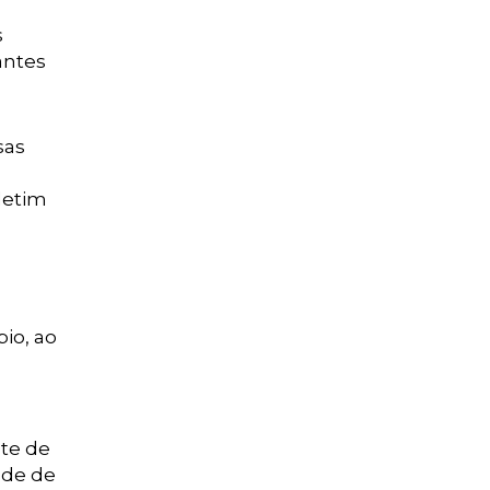
s
antes
sas
letim
s
io, ao
nte de
ade de