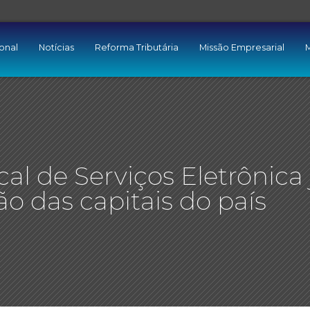
ional
Notícias
Reforma Tributária
Missão Empresarial
M
al de Serviços Eletrônica 
o das capitais do país