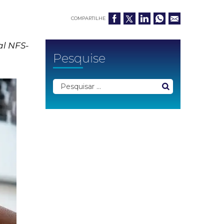
COMPARTILHE
al NFS-
Pesquise