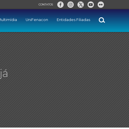
CONTATOS
ultimídia
UniFenacon
Entidades Filiadas
já