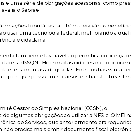
is e uma série de obrigações acessórias, como pre
 avalia o Sebrae.
nformações tributárias também gera vários benefício
ao usar uma tecnologia federal, melhorando a qual
ência e cidadania.
amenta também é favorável ao permitir a cobrança r
atureza (ISSQN). Hoje muitas cidades não o cobram
urada e ferramentas adequadas. Entre outras vantage
cípios que possuem recursos e infraestruturas lim
itê Gestor do Simples Nacional (CGSN), o
 de algumas obrigações ao utilizar a NFS-e. O MEI 
trônica de Serviços, que anteriormente era requerid
 não precisa mais emitir documento fiscal eletrôni