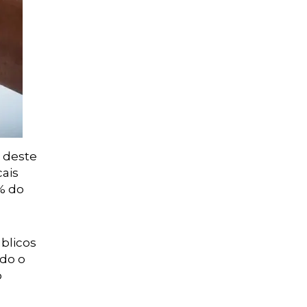
o deste
cais
% do
úblicos
odo o
o