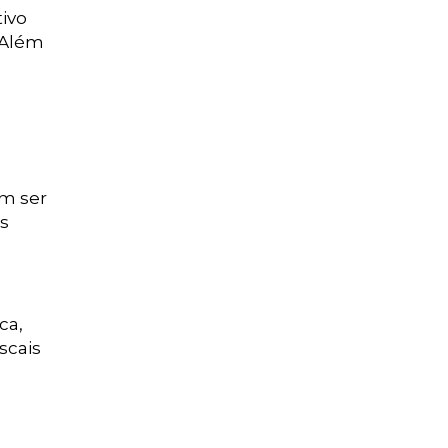
tivo
. Além
em ser
es
ca,
scais