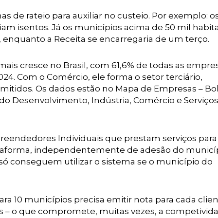
s de rateio para auxiliar no custeio. Por exemplo: o
iam isentos. Já os municípios acima de 50 mil habit
, enquanto a Receita se encarregaria de um terço.
 mais cresce no Brasil, com 61,6% de todas as empre
24. Com o Comércio, ele forma o setor terciário,
emitidos. Os dados estão no Mapa de Empresas – Bo
 do Desenvolvimento, Indústria, Comércio e Serviço
reendedores Individuais que prestam serviços para
lataforma, independentemente de adesão do municíp
só conseguem utilizar o sistema se o município do
 10 municípios precisa emitir nota para cada clie
ais – o que compromete, muitas vezes, a competivid