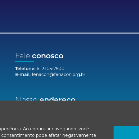
Fale
conosco
Telefone:
61 3105-7500
E-mail:
fenacon@fenacon.org.br
Nosso
endereço
Setor Bancário Norte, Quadra 2, Lote 12,
Bloco F, Salas 904/912 - Ed. Via Capital
Brasília/DF, CEP 70040-020
experiência. Ao continuar navegando, você
r o consentimento pode afetar negativamente