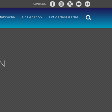
CONTATOS
ultimídia
UniFenacon
Entidades Filiadas
ON