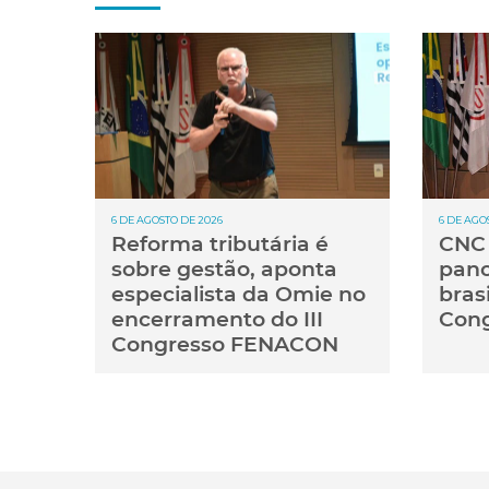
6 DE AGOSTO DE 2026
6 DE AGO
Reforma tributária é
CNC 
sobre gestão, aponta
pan
especialista da Omie no
brasi
encerramento do III
Cong
Congresso FENACON