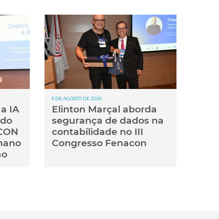
6 DE AGOSTO DE 2026
a IA
Elinton Marçal aborda
 do
segurança de dados na
ACON
contabilidade no III
mano
Congresso Fenacon
ão