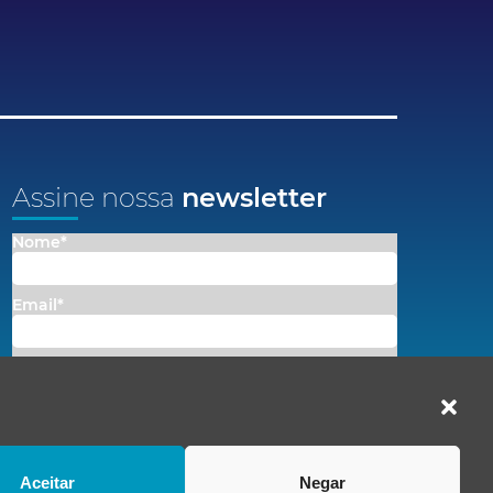
Assine nossa
newsletter
Nome*
Email*
Concordo em receber comunicações da Fenacon.
Cadastrar
Ao se inscrever, você concorda com nossa
Política de Privacidade
Aceitar
Negar