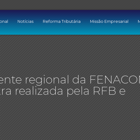
ional
Notícias
Reforma Tributária
Missão Empresarial
M
idente regional da FENAC
ra realizada pela RFB e