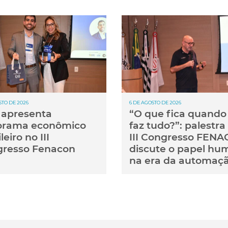
STO DE 2026
6 DE AGOSTO DE 2026
apresenta
“O que fica quando 
orama econômico
faz tudo?”: palestra
leiro no III
III Congresso FEN
resso Fenacon
discute o papel hu
na era da automaç