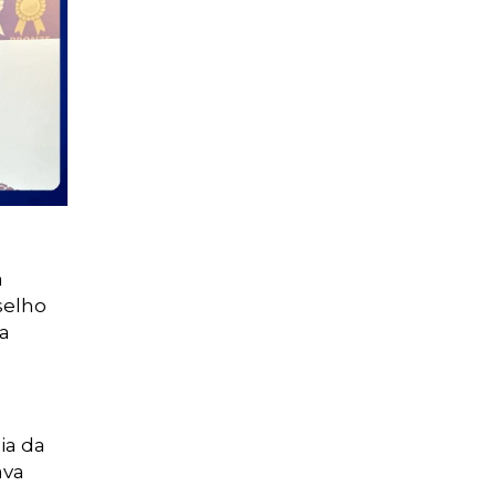
a
selho
ea
ia da
ava