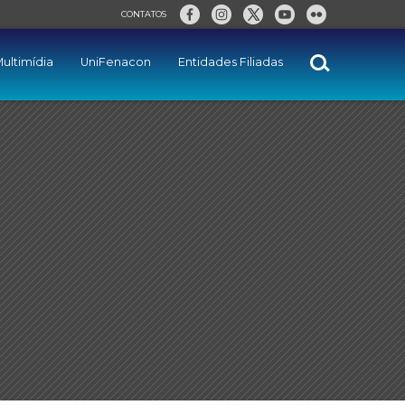
CONTATOS
ultimídia
UniFenacon
Entidades Filiadas