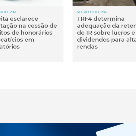
STO DE 2026
6 DE AGOSTO DE 2026
ita esclarece
TRF4 determina
utação na cessão de
adequação da rete
itos de honorários
de IR sobre lucros e
catícios em
dividendos para alt
atórios
rendas