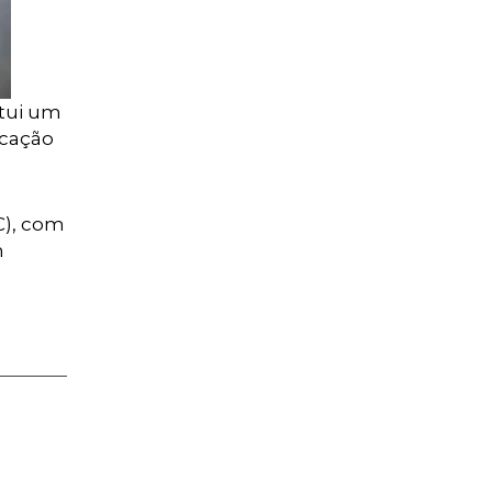
itui um
icação
C), com
m