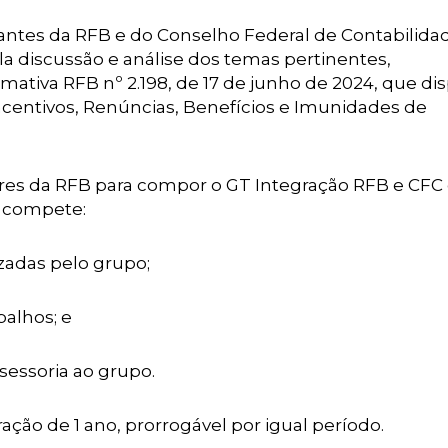
tantes da RFB e do Conselho Federal de Contabilida
la discussão e análise dos temas pertinentes,
ativa RFB nº 2.198, de 17 de junho de 2024, que di
ncentivos, Renúncias, Benefícios e Imunidades de
idores da RFB para compor o GT Integração RFB e CFC
m compete:
izadas pelo grupo;
balhos; e
ssessoria ao grupo.
ação de 1 ano, prorrogável por igual período.