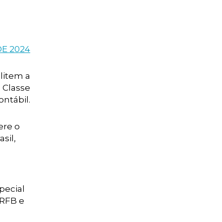
DE 2024
ilitem a
 Classe
ontábil.
ere o
sil,
pecial
 RFB e