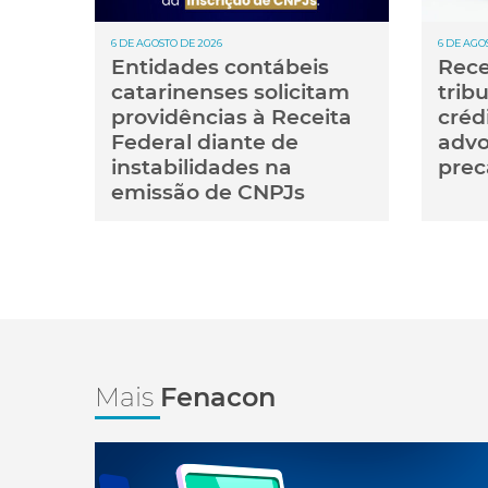
6 DE AGOSTO DE 2026
6 DE AGO
Entidades contábeis
Rece
catarinenses solicitam
trib
providências à Receita
créd
Federal diante de
advo
instabilidades na
prec
emissão de CNPJs
Mais
Fenacon