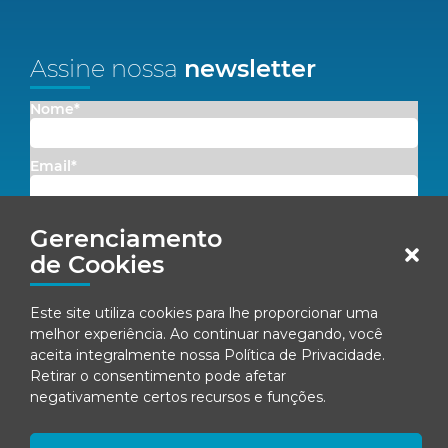
Assine nossa
newsletter
Nome*
Email*
Concordo em receber comunicações da Fenacon.
Gerenciamento
de Cookies
Cadastrar
Este site utiliza cookies para lhe proporcionar uma
Ao se inscrever, você concorda com nossa
Política de Privacidade
melhor experiência. Ao continuar navegando, você
aceita integralmente nossa
Política de Privacidade
.
Retirar o consentimento pode afetar
negativamente certos recursos e funções.
© Fenacon 2026
Todos os direitos reservados.
Política de privacidade